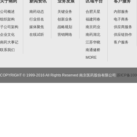
关于南药
新闻资讯
业务发展
区域平台
客户服务
公司概述
南药动态
关键业务
合肥天星
内部服务
组织架构
行业排名
创新业务
福建同春
电子商务
子公司架构
媒体聚焦
战略规划
南京药业
供应商服务
企业文化
在线试听
营销网络
南药湖北
供应链协作
南药大事记
江苏华晓
客户服务
联系我们
南通健桥
MORE
COPYRIGHT © 1999-2016 All Rights Reserved 南京医药股份有限公司
苏ICP备100