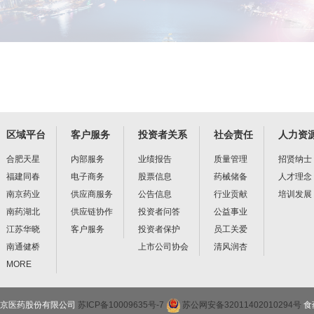
区域平台
客户服务
投资者关系
社会责任
人力资
合肥天星
内部服务
业绩报告
质量管理
招贤纳士
福建同春
电子商务
股票信息
药械储备
人才理念
南京药业
供应商服务
公告信息
行业贡献
培训发展
南药湖北
供应链协作
投资者问答
公益事业
江苏华晓
客户服务
投资者保护
员工关爱
南通健桥
上市公司协会
清风润杏
MORE
erved 南京医药股份有限公司
苏ICP备10009635号-7
苏公网安备32011402010294号
食