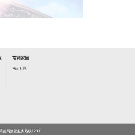
源
南药家园
南药社区
药监局监管服务热线12331