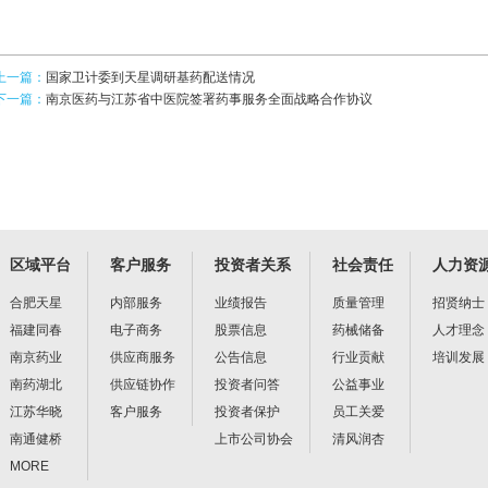
上一篇：
国家卫计委到天星调研基药配送情况
下一篇：
南京医药与江苏省中医院签署药事服务全面战略合作协议
区域平台
客户服务
投资者关系
社会责任
人力资
合肥天星
内部服务
业绩报告
质量管理
招贤纳士
福建同春
电子商务
股票信息
药械储备
人才理念
南京药业
供应商服务
公告信息
行业贡献
培训发展
南药湖北
供应链协作
投资者问答
公益事业
江苏华晓
客户服务
投资者保护
员工关爱
南通健桥
上市公司协会
清风润杏
MORE