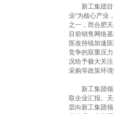
新工集团目前
业”为核心产业
之一，而合肥天
目前销售网络基
医改持续加速医
竞争的双重压力
况给予极大关注
采购等政策环境
新工集团领导
取企业汇报。天
层向新工集团领