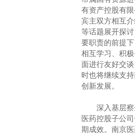
有资产控股有限
宾主双方相互介
等话题展开探讨
要职责的前提下
相互学习、积极
面进行友好交谈
时也将继续支持
创新发展。
深入基层察企
医药控股子公司
期成效。南京医