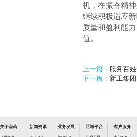
机，在振奋精神
继续积极适应新
质量和盈利能力
值。
上一篇：
服务百姓
下一篇：
新工集团
关于南药
新闻资讯
业务发展
区域平台
客户服务