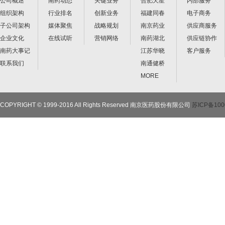
公司概述
南药动态
关键业务
合肥天星
内部服务
组织架构
行业排名
创新业务
福建同春
电子商务
子公司架构
媒体聚焦
战略规划
南京药业
供应商服务
企业文化
在线试听
营销网络
南药湖北
供应链协作
南药大事记
江苏华晓
客户服务
联系我们
南通健桥
MORE
COPYRIGHT © 1999-2016 All Rights Reserved 南京医药股份有限公司
苏ICP备100