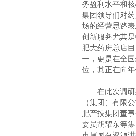
务盈利水平和核
集团领导们对药
场的经营思路表
创新服务尤其是
肥大药房总店目
一，更是在全国
位，其正在向年
在此次调研期
（集团）有限公
肥产投集团董事
委员胡耀东等集
市属国有资源进