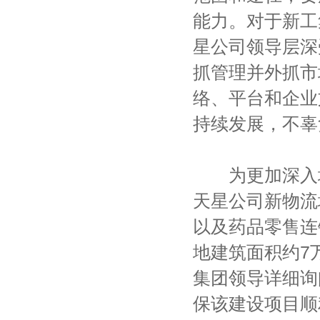
能力。对于新工
星公司领导层深
抓管理并外抓市
络、平台和企业
持续发展，不辜
为更加深入地
天星公司新物流
以及药品零售连
地建筑面积约7
集团领导详细询
保该建设项目顺