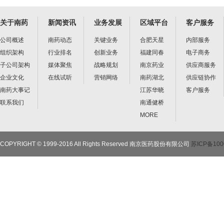
关于南药
新闻资讯
业务发展
区域平台
客户服务
公司概述
南药动态
关键业务
合肥天星
内部服务
组织架构
行业排名
创新业务
福建同春
电子商务
子公司架构
媒体聚焦
战略规划
南京药业
供应商服务
企业文化
在线试听
营销网络
南药湖北
供应链协作
南药大事记
江苏华晓
客户服务
联系我们
南通健桥
MORE
COPYRIGHT © 1999-2016 All Rights Reserved 南京医药股份有限公司
苏ICP备100